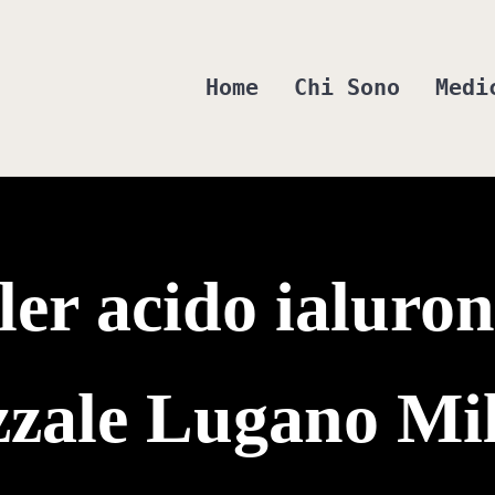
Home
Chi Sono
Medi
bardo e Varese - Dott.ssa Casagr
ller acido ialuron
zzale Lugano Mi