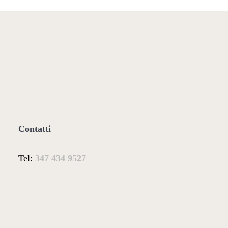
Contatti
Tel:
347 434 9527