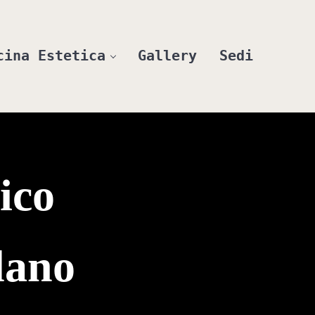
cina Estetica
Gallery
Sedi
ande
ico
lano