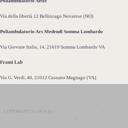
Poliambulatorio Aeffe
Via della libertà 12 Bellinzago Novarese (NO)
Poliambulatorio Ars Medendi Somma Lombardo
Via Giovane Italia, 14, 21019 Somma Lombardo VA
Frami Lab
Via G. Verdi, 40, 21012 Cassano Magnago (VA)
Leggi L’informativa privacy
–
Cookie Policy (UE)
–
Mappa del Sito
COPYRIGHT [c] 2024 by –
Realizzazione siti internet
–
Solution
Group Communication
|
Siti Roma