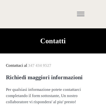
Passa al contenuto principale
Skip to header right navigation
Skip to site footer
Menu
Medicina estetica Somma Lombardo e Varese -
Contatti
Contattaci al
347 434 9527
Richiedi maggiori informazioni
Per qualsiasi informazione potete contattarci
completando il form sottostante, Un nostro
collaboratore vi rispondera' al piu' presto!