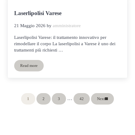
Laserlipolisi Varese
21 Maggio 2026
by
amministratore
Laserlipolisi Varese: il trattamento innovativo per
rimodellare il corpo La laserlipolisi a Varese è uno dei
trattamenti più richiesti …
Read more
Laserlipolisi Varese
Pagine interim omesse
…
1
2
3
42
Next
Pagina
Pagina
Pagina
Pagina