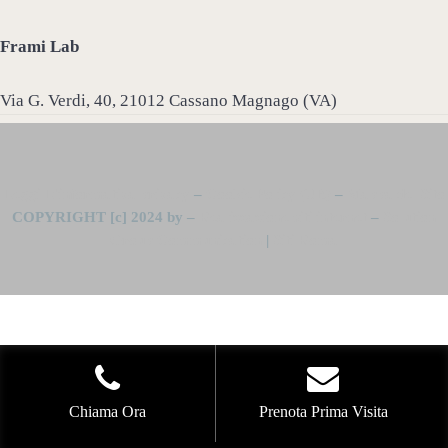
Frami Lab
Via G. Verdi, 40, 21012 Cassano Magnago (VA)
Leggi L’informativa privacy
–
Cookie Policy (UE)
–
Mappa del Sito
COPYRIGHT [c] 2024 by –
Realizzazione siti internet
–
Solution
Group Communication
|
Siti Roma
Chiama Ora
Prenota Prima Visita