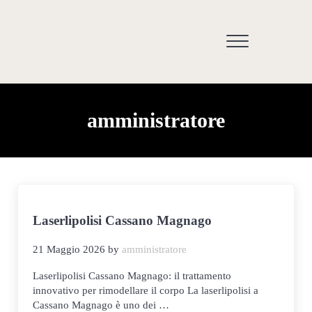
Passa al contenuto principale
Skip to header right navigation
Skip to site footer
Menu
Medicina estetica Somma Lombardo e Varese -
amministratore
Laserlipolisi Cassano Magnago
21 Maggio 2026
by
amministratore
Laserlipolisi Cassano Magnago: il trattamento
innovativo per rimodellare il corpo La laserlipolisi a
Cassano Magnago è uno dei …