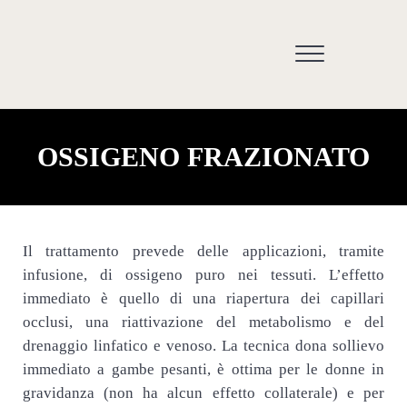
Passa al contenuto principale
Skip to header right navigation
Skip to site footer
Menu
Medicina estetica Somma Lombardo e Varese -
OSSIGENO FRAZIONATO
Il trattamento prevede delle applicazioni, tramite
infusione, di ossigeno puro nei tessuti. L’effetto
immediato è quello di una riapertura dei capillari
occlusi, una riattivazione del metabolismo e del
drenaggio linfatico e venoso. La tecnica dona sollievo
immediato a gambe pesanti, è ottima per le donne in
gravidanza (non ha alcun effetto collaterale) e per